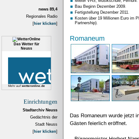
Mieter VHS, Musikschule, Fernuni.
Bau Beginn Dezember 2009.
news 89,4
Fertigstellung Dezember 2011.
Regionales Radio
Kosten über 19 Millionen Euro im P
Partnership).
[
hier klicken
]
Romaneum
Das Wetter für
Neuss
Mehr auf
wetteronline.de
Einrichtungen
Stadtarchiv Neuss
Das Romaneum wurde jetzt in
Gedächtnis der
Gästen feierlich eröffnet.
Stadt Neuss
[
hier klicken
]
...Bürgermeister Herbert Na