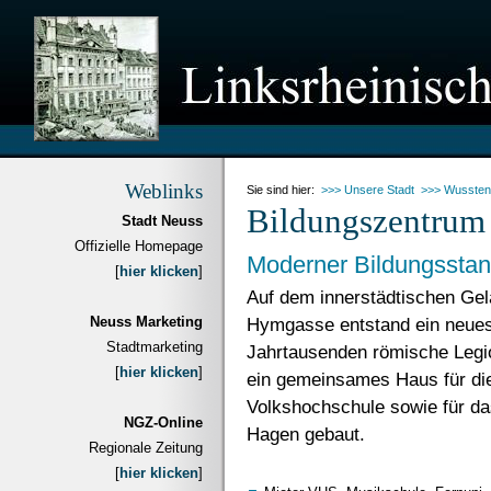
Weblinks
Sie sind hier:
>>> Unsere Stadt
>>> Wussten
Bildungszentru
Stadt Neuss
Offizielle Homepage
Moderner Bildungsstan
[
hier klicken
]
Auf dem innerstädtischen G
Neuss Marketing
Hymgasse entstand ein neues
Stadtmarketing
Jahrtausenden römische Legio
[
hier klicken
]
ein gemeinsames Haus für die
Volkshochschule sowie für da
NGZ-Online
Hagen gebaut.
Regionale Zeitung
[
hier klicken
]