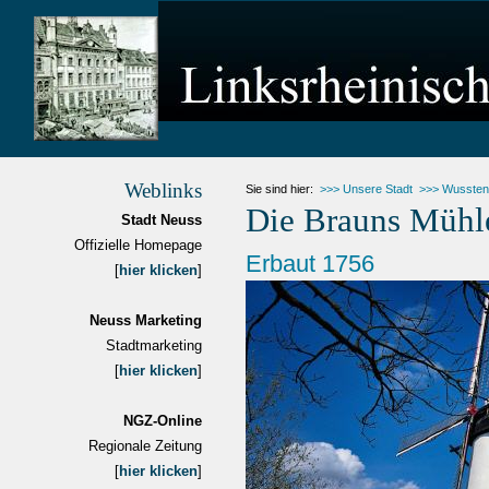
Weblinks
Sie sind hier:
>>> Unsere Stadt
>>> Wussten
Die Brauns Mühle
Stadt Neuss
Offizielle Homepage
Erbaut 1756
[
hier klicken
]
Neuss Marketing
Stadtmarketing
[
hier klicken
]
NGZ-Online
Regionale Zeitung
[
hier klicken
]