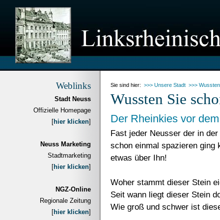
Weblinks
Sie sind hier:
>>> Unsere Stadt
>>> Wussten
Wussten Sie sch
Stadt Neuss
Offizielle Homepage
Der Rheinkies vor de
[
hier klicken
]
Fast jeder Neusser der in d
Neuss Marketing
schon einmal spazieren ging 
Stadtmarketing
etwas über Ihn!
[
hier klicken
]
Woher stammt dieser Stein ei
NGZ-Online
Seit wann liegt dieser Stein d
Regionale Zeitung
Wie groß und schwer ist dies
[
hier klicken
]