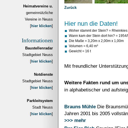
Heimatvereine u.
Zurück
gemeinnützliche
Vereine in Neuss
Hier nun die Daten!
[
hier klicken
]
Woher stammt der Stein? = Rheinkies
Wann kam der Stein dort hin? = 1954/55
Informationen
Die Maße = 3,20m x 2,00m x 1,00m
Volumen = 6,40 m³
Baustellenradar
Gewicht = 16 t
Stadtgebiet Neuss
[
hier klicken
]
Mit freundlicher Unterstützu
Notdienste
Stadtgebiet Neuss
Weitere Fakten rund um uns
[
hier klicken
]
in alphabetischer und aufsteig
Parkleitsystem
Brauns Mühle
Die Braunsmühl
Stadt Neuss
Jahren 2001 bis 2005 vollständ
[
hier klicken
]
>>> mehr