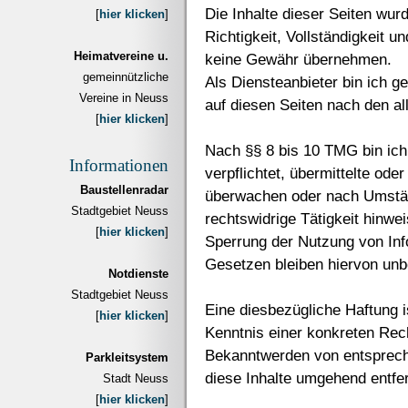
Die Inhalte dieser Seiten wurde
[
hier klicken
]
Richtigkeit, Vollständigkeit un
Heimatvereine u.
keine Gewähr übernehmen.
gemeinnützliche
Als Diensteanbieter bin ich g
Vereine in Neuss
auf diesen Seiten nach den a
[
hier klicken
]
Nach §§ 8 bis 10 TMG bin ich 
Informationen
verpflichtet, übermittelte od
Baustellenradar
überwachen oder nach Umstän
Stadtgebiet Neuss
rechtswidrige Tätigkeit hinwe
[
hier klicken
]
Sperrung der Nutzung von In
Gesetzen bleiben hiervon unb
Notdienste
Stadtgebiet Neuss
Eine diesbezügliche Haftung i
[
hier klicken
]
Kenntnis einer konkreten Rec
Bekanntwerden von entsprech
Parkleitsystem
diese Inhalte umgehend entfe
Stadt Neuss
[
hier klicken
]