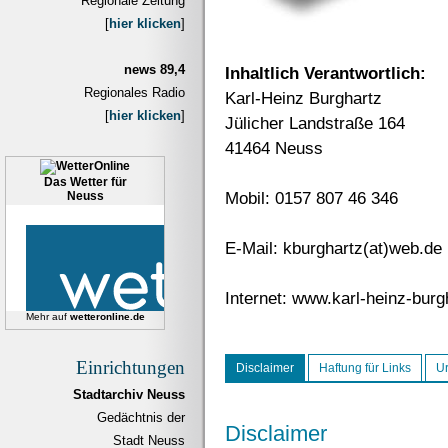
Regionale Zeitung
[
hier klicken
]
news 89,4
Inhaltlich Verantwortlich:
Regionales Radio
Karl-Heinz Burghartz
[
hier klicken
]
Jülicher Landstraße 164
41464 Neuss
Das Wetter für
Mobil: 0157 807 46 346
Neuss
E-Mail: kburghartz(at)web.de
Internet: www.karl-heinz-burg
Mehr auf
wetteronline.de
Einrichtungen
Disclaimer
Haftung für Links
Ur
Stadtarchiv Neuss
Gedächtnis der
Disclaimer
Stadt Neuss