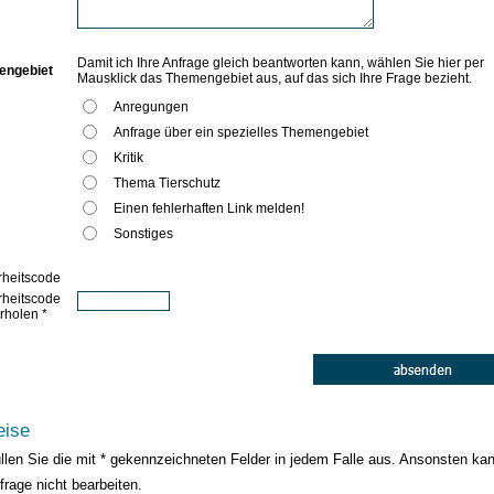
Damit ich Ihre Anfrage gleich beantworten kann, wählen Sie hier per
engebiet
Mausklick das Themengebiet aus, auf das sich Ihre Frage bezieht.
Anregungen
Anfrage über ein spezielles Themengebiet
Kritik
Thema Tierschutz
Einen fehlerhaften Link melden!
Sonstiges
rheitscode
rheitscode
rholen *
eise
üllen Sie die mit * gekennzeichneten Felder in jedem Falle aus. Ansonsten kan
frage nicht bearbeiten.