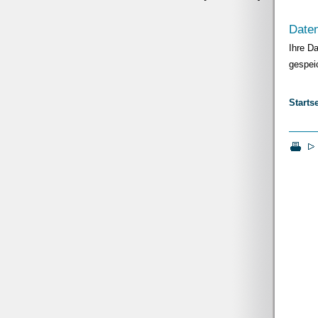
Date
Ihre D
gespei
Startse