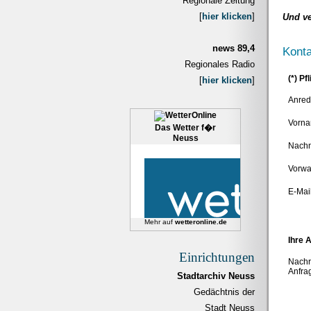
Regionale Zeitung
[
hier klicken
]
Und ve
news 89,4
Konta
Regionales Radio
(*) Pf
[
hier klicken
]
Anre
Vorna
Das Wetter f�r
Neuss
Nach
Vorwa
E-Mail
Mehr auf
wetteronline.de
Ihre 
Einrichtungen
Nachri
Anfra
Stadtarchiv Neuss
Gedächtnis der
Stadt Neuss