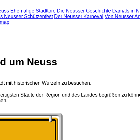
euss
Ehemalige Stadttore
Die Neusser Geschichte
Damals in 
s Neusser Schützenfest
Der Neusser Karneval
Von Neusser Ar
emap
und um Neuss
adt mit historischen Wurzeln zu besuchen.
lseitigsten Städte der Region und des Landes begrüßen zu könne
men.