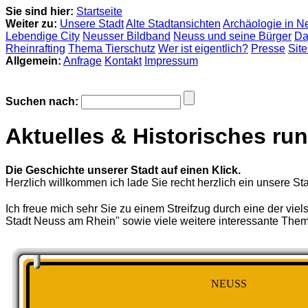
Sie sind hier:
Startseite
Weiter zu:
Unsere Stadt
Alte Stadtansichten
Archäologie in N
Lebendige City
Neusser Bildband
Neuss und seine Bürger
Da
Rheinrafting
Thema Tierschutz
Wer ist eigentlich?
Presse
Sit
Allgemein:
Anfrage
Kontakt
Impressum
Suchen nach:
Aktuelles & Historisches r
Die Geschichte unserer Stadt auf einen Klick.
Herzlich willkommen ich lade Sie recht herzlich ein unsere St
Ich freue mich sehr Sie zu einem Streifzug durch eine der vie
Stadt Neuss am Rhein" sowie viele weitere interessante The
NEUSS