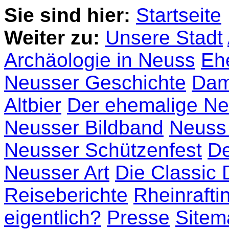
Sie sind hier:
Startseite
Weiter zu:
Unsere Stadt
Archäologie in Neuss
Eh
Neusser Geschichte
Dam
Altbier
Der ehemalige N
Neusser Bildband
Neuss 
Neusser Schützenfest
De
Neusser Art
Die Classic
Reiseberichte
Rheinrafti
eigentlich?
Presse
Sitem