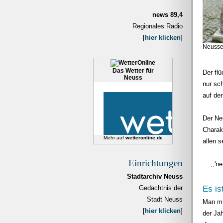
news 89,4
Regionales Radio
[
hier klicken
]
Neusse
Das Wetter für
Der fl
Neuss
nur sch
auf de
Der Ne
Charak
Mehr auf
wetteronline.de
allen 
Einrichtungen
... ,,'
Stadtarchiv Neuss
Gedächtnis der
Es is
Stadt Neuss
Man mu
[
hier klicken
]
der Ja