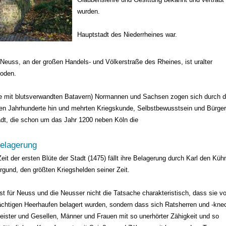
wurden.
Hauptstadt des Niederrheines war.
 Neuss, an der großen Handels- und Völkerstraße des Rheines, ist uralter
boden.
 mit blutsverwandten Batavern) Normannen und Sachsen zogen sich durch d
en Jahrhunderte hin und mehrten Kriegskunde, Selbstbewusstsein und Bürger
adt, die schon um das Jahr 1200 neben Köln die
elagerung
Zeit der ersten Blüte der Stadt (1475) fällt ihre Belagerung durch Karl den Küh
rgund, den größten Kriegshelden seiner Zeit.
st für Neuss und die Neusser nicht die Tatsache charakteristisch, dass sie v
chtigen Heerhaufen belagert wurden, sondern dass sich Ratsherren und -kne
eister und Gesellen, Männer und Frauen mit so unerhörter Zähigkeit und so