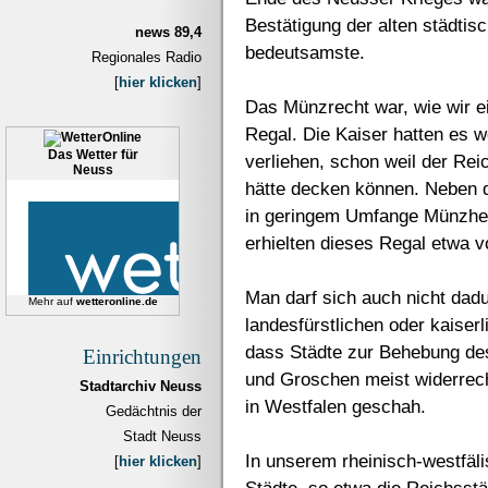
Bestätigung der alten städtis
news 89,4
bedeutsamste.
Regionales Radio
[
hier klicken
]
Das Münzrecht war, wie wir e
Regal. Die Kaiser hatten es 
Das Wetter für
verliehen, schon weil der Rei
Neuss
hätte decken können. Neben d
in geringem Umfange Münzher
erhielten dieses Regal etwa v
Man darf sich auch nicht dadu
Mehr auf
wetteronline.de
landesfürstlichen oder kaiserl
dass Städte zur Behebung de
Einrichtungen
und Groschen meist widerrech
Stadtarchiv Neuss
in Westfalen geschah.
Gedächtnis der
Stadt Neuss
In unserem rheinisch-westfä
[
hier klicken
]