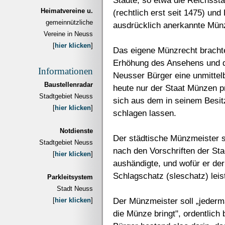
Städte, so etwa die Reichsstä
Heimatvereine u.
(rechtlich erst seit 1475) und
gemeinnützliche
ausdrücklich anerkannte Mün
Vereine in Neuss
[
hier klicken
]
Das eigene Münzrecht brachte
Erhöhung des Ansehens und de
Informationen
Neusser Bürger eine unmittel
Baustellenradar
heute nur der Staat Münzen p
Stadtgebiet Neuss
sich aus dem in seinem Besi
[
hier klicken
]
schlagen lassen.
Notdienste
Der städtische Münzmeister 
Stadtgebiet Neuss
nach den Vorschriften der St
[
hier klicken
]
aushändigte, und wofür er de
Schlagschatz (sleschatz) lei
Parkleitsystem
Stadt Neuss
Der Münzmeister soll „jederm
[
hier klicken
]
die Münze bringt", ordentlich 