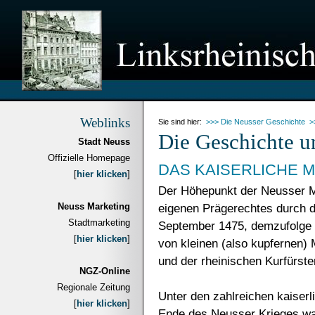
Weblinks
Sie sind hier:
>>> Die Neusser Geschichte
>
Die Geschichte un
Stadt Neuss
Offizielle Homepage
DAS KAISERLICHE M
[
hier klicken
]
Der Höhepunkt der Neusser Mü
Neuss Marketing
eigenen Prägerechtes durch da
Stadtmarketing
September 1475, demzufolge di
[
hier klicken
]
von kleinen (also kupfernen
und der rheinischen Kurfürste
NGZ-Online
Regionale Zeitung
Unter den zahlreichen kaiserl
[
hier klicken
]
Ende des Neusser Krieges wa