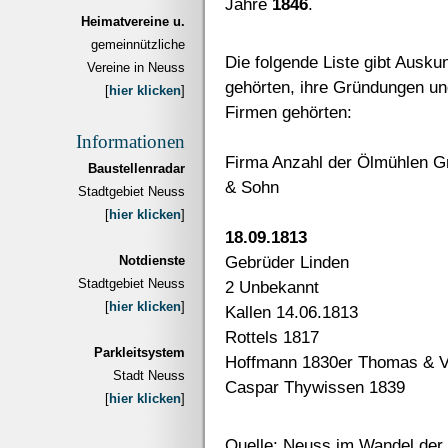
Jahre
1846
.
Heimatvereine u.
gemeinnützliche
Die folgende Liste gibt Ausku
Vereine in Neuss
gehörten, ihre Gründungen un
[
hier klicken
]
Firmen gehörten:
Informationen
Firma Anzahl der Ölmühlen G
Baustellenradar
& Sohn
Stadtgebiet Neuss
[
hier klicken
]
18.09.1813
Gebrüder Linden
Notdienste
Stadtgebiet Neuss
2 Unbekannt
[
hier klicken
]
Kallen 14.06.1813
Rottels 1817
Parkleitsystem
Hoffmann 1830er Thomas & V
Stadt Neuss
Caspar Thywissen 1839
[
hier klicken
]
Quelle: Neuss im Wandel der 