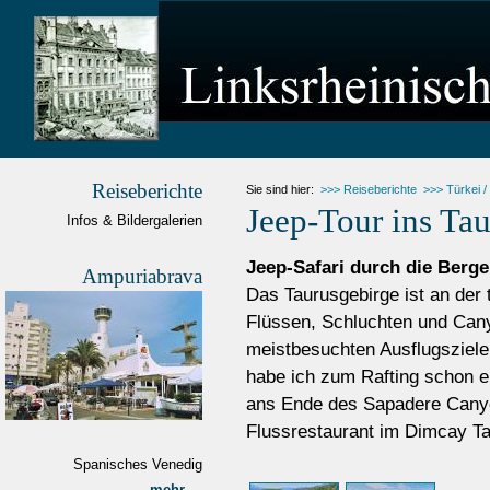
Reiseberichte
Sie sind hier:
>>> Reiseberichte
>>> Türkei 
Jeep-Tour ins Ta
Infos & Bildergalerien
Jeep-Safari durch die Berge
Ampuriabrava
Das Taurusgebirge ist an der 
Flüssen, Schluchten und Can
meistbesuchten Ausflugsziel
habe ich zum Rafting schon e
ans Ende des Sapadere Canyo
Flussrestaurant im Dimcay Ta
Spanisches Venedig
mehr ...