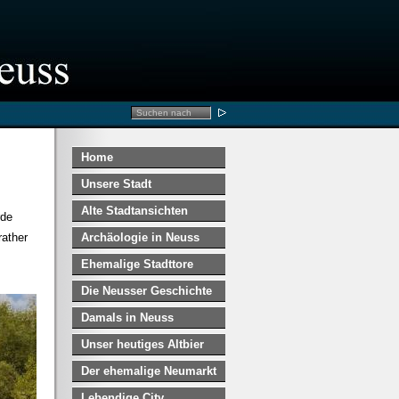
Home
Unsere Stadt
Alte Stadtansichten
rde
rather
Archäologie in Neuss
Ehemalige Stadttore
Die Neusser Geschichte
Damals in Neuss
Unser heutiges Altbier
Der ehemalige Neumarkt
Lebendige City