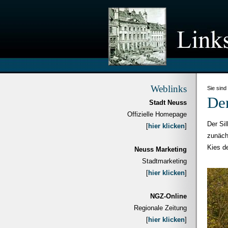
Weblinks
Sie sind
Der
Stadt Neuss
Offizielle Homepage
Der Si
[
hier klicken
]
zunäch
Kies de
Neuss Marketing
Stadtmarketing
[
hier klicken
]
NGZ-Online
Regionale Zeitung
[
hier klicken
]