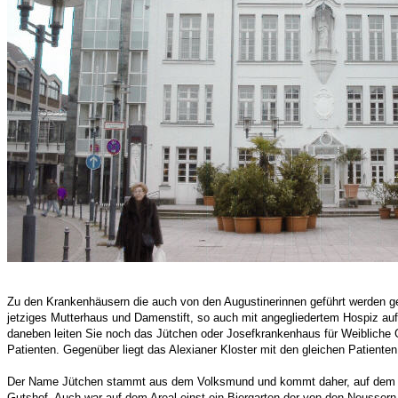
Zu den Krankenhäusern die auch von den Augustinerinnen geführt werden 
jetziges Mutterhaus und Damenstift, so auch mit angegliedertem Hospiz auf
daneben leiten Sie noch das Jütchen oder Josefkrankenhaus für Weibliche 
Patienten. Gegenüber liegt das Alexianer Kloster mit den gleichen Patienten
Der Name Jütchen stammt aus dem Volksmund und kommt daher, auf dem Ge
Gutshof. Auch war auf dem Areal einst ein Biergarten der von den Neussern 