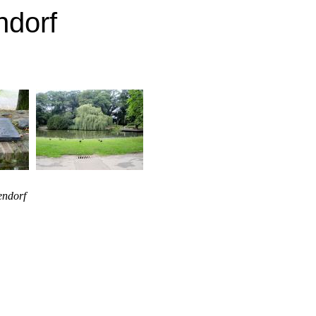
ndorf
endorf