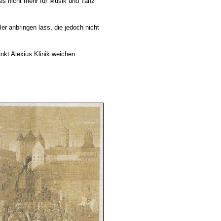
es nicht mehr für Musik und Tanz
er anbringen lass, die jedoch nicht
kt Alexius Klinik weichen.