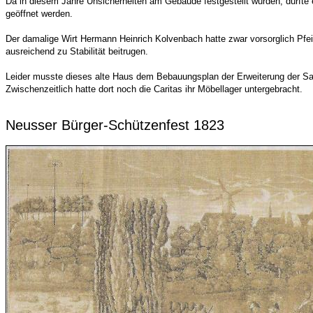
Da in diesem Jahre Unsicherheiten am Gebäude festgestellt wurden, durfte 
geöffnet werden.
Der damalige Wirt Hermann Heinrich Kolvenbach hatte zwar vorsorglich Pfeil
ausreichend zu Stabilität beitrugen.
Leider musste dieses alte Haus dem Bebauungsplan der Erweiterung der San
Zwischenzeitlich hatte dort noch die Caritas ihr Möbellager untergebracht.
Neusser Bürger-Schützenfest 1823