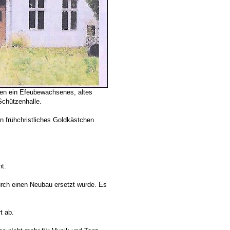
ren ein Efeubewachsenes, altes
Schützenhalle.
 frühchristliches Goldkästchen
t.
urch einen Neubau ersetzt wurde. Es
.
t ab.