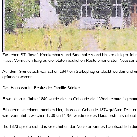
Zwischen ST. Josef- Krankenhaus und Stadthalle stand bis vor einigen Jah
Haus. Vermutlich barg es die letzten baulichen Reste einer ersten Neusser 
Auf dem Grundstück war schon 1847 ein Sarkophag entdeckt worden und ein
gefunden worden.
Das Haus war im Besitz der Familie Sticker.
Etwa bis zum Jahre 1840 wurde dieses Gebäude die " Wachtelburg " genann
Erhaltene Unterlagen machen klar, dass das Gebäude 1874 größten Teils d
wird vermutet, zwischen 1700 und 1750 wurde dieses Haus erstmals erbaut
Bis 1823 spielte sich das Geschehen der Neusser Kirmes hauptsächlich dor