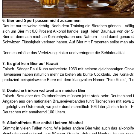
6. Bier und Sport passen nicht zusammen
Das ist nur teilweise richtig. Nach dem Training ein Bierchen gönnen – völl
sich um Bier mit 0,0 Prozent Alkohol handle, sagt Helen Bauhaus von der S
Bier ist demnach reich an Kohlenhydraten und Natrium – und damit genau das
Schwitzen Flüssigkeit verloren haben. Auf Bier mit Prozenten sollte man ab
Denn es erhöhe das Verletzungsrisiko und verringere die Schlafqualität.
7. Es gibt kein Bier auf Hawaii
Falsch. Sänger Paul Kuhn verbreitete 1963 mit seinem gleichnamigen Ohrw
Hawaiianer haben natürlich mehr zu bieten als bunte Cocktails. Die Kona-
produziert beispielsweise Biere mit dem klangvollen Namen "Fire Rock", "Lon
8. Deutsche trinken weltweit am meisten Bier
Falsch. Besucher des Oktoberfestes müssen jetzt stark sein: Deutschland i
Angaben aus den nationalen Brauereiverbänden führt Tschechien mit etwa 14
– gefolgt von Österreich, wo jeder durchschnittlich 106 Liter jährlich trinkt. 
Deutschen mit annähernd 100 Litern.
9. Alkoholfreies Bier enthält keinen Alkohol
Stimmt in vielen Fällen nicht. Wie jedes andere Bier wird auch das alkohol
Reinheitsgebot gebraut: aus Wasser, Gerste, Hefe und Hopfen. Ein winzige