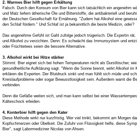
2. Warmes Bier hilft gegen Erkältung
Falsch. Durch den Konsum von Bier kann sich tatsächlich ein angenehm wä
und Malz liefern ätherische Öle und Bitterstoffe, die antibakteriell und beru
der Deutschen Gesellschaft für Ernährung. "Zudem hat Alkohol eine gewiss
den Schlaf fördern." Und Schlaf ist ja bekanntlich die beste Medizin, oder?
Das angenehme Gefühl ist Gahl zufolge jedoch trügerisch. Die Expertin rät,
und Alkohol zu verzichten. Denn: Es schwächt das Immunsystem und entzi
oder Früchtetees seien die bessere Alternative.
3. Alkohol wirkt bei Hitze stärker
Stimmt. Bier eignet sich bei hohen Temperaturen nicht als Durstlöscher, wie
gesundheitliche Aufklärung sagt. "Wenn die Sonne brennt, wirkt Alkohol im K
erklären die Experten. Der Blutdruck sinkt und man fühlt sich müde und sc
Kreislaufprobleme oder sogar Bewusstlosigkeit sein. Außerdem warnt die B
verbinden.
Denn die Gefäße weiten sich, und man kann selbst bei einer Wassertempera
Kälteschock erleiden.
4. Konterbier hilft gegen den Kater
Diese Methode wirkt nur kurzfristig. Wer viel trinkt, bekommt am Morgen da
Kopfschmerzen oder Übelkeit. Die Zufuhr von Flüssigkeit helfe, diese Sym
Bier", sagt Labormediziner Nicolas von Ahsen.