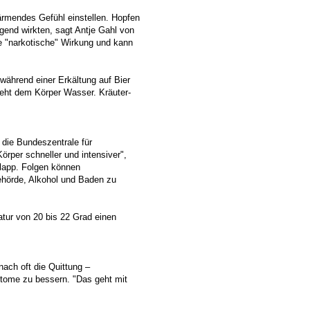
rmendes Gefühl einstellen. Hopfen
higend wirkten, sagt Antje Gahl von
e "narkotische" Wirkung und kann
 während einer Erkältung auf Bier
eht dem Körper Wasser. Kräuter-
 die Bundeszentrale für
örper schneller und intensiver",
hlapp. Folgen können
ehörde, Alkohol und Baden zu
tur von 20 bis 22 Grad einen
nach oft die Quittung –
ptome zu bessern. "Das geht mit