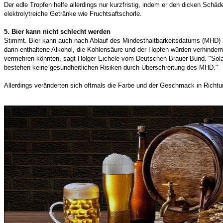
Der edle Tropfen helfe allerdings nur kurzfristig, indem er den dicken Schä
elektrolytreiche Getränke wie Fruchtsaftschorle.
5. Bier kann nicht schlecht werden
Stimmt. Bier kann auch nach Ablauf des Mindesthaltbarkeitsdatums (MHD)
darin enthaltene Alkohol, die Kohlensäure und der Hopfen würden verhinder
vermehren könnten, sagt Holger Eichele vom Deutschen Brauer-Bund. "Solan
bestehen keine gesundheitlichen Risiken durch Überschreitung des MHD."
Allerdings veränderten sich oftmals die Farbe und der Geschmack in Richtu