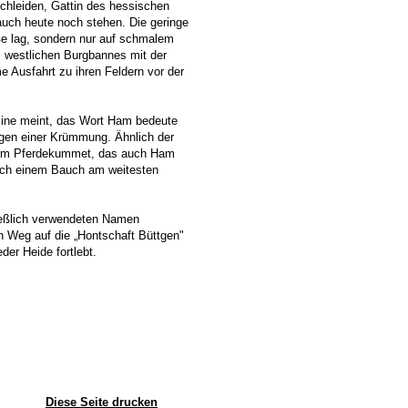
chleiden, Gattin des hessischen
auch heute noch stehen. Die geringe
ße lag, sondern nur auf schmalem
 westlichen Burgbannes mit der
 Ausfahrt zu ihren Feldern vor der
Eine meint, das Wort Ham bedeute
gen einer Krümmung. Ähnlich der
nem Pferdekummet, das auch Ham
eich einem Bauch am weitesten
ließlich verwendeten Namen
en Weg auf die „Hontschaft Büttgen"
er Heide fortlebt.
Diese Seite drucken