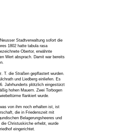
eusser Stadtverwaltung sofort die
res 1802 hatte tabula rasa
bezeichnete Obertor, erwähnte
hen Wert absprach. Damit war bereits
en.
. T. die Straßen gepflastert wurden.
lchrath und Liedberg einliefen. Es
6. Jahrhunderts plötzlich eingestürzt
mäßig hohen Mauern. Zwei Torbogen
iebeltürme flankiert wurde.
was von ihm noch erhalten ist, ist
schaft, die in Friedenszeit mit
rgundischen Belagerungsheeres und
die Christuskirche erhebt, wurde
iedhof eingerichtet.