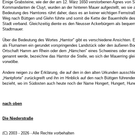
Einige Grabsteine, wie der der am 12. März 1650 verstorbenen Agnes von S
Kommandanten de Cluyt, wurden an der hinteren Mauer aufgestellt, wo sie 
Bedeutung des Hamtores rührt daher, dass es an keiner wichtigen Fernstra
Weg nach Büttgen und Glehn führte und somit die Kette der Bauernhöfe des
Stadt verband. Gleichzeitig diente es den Neusser Ackerbürgern als bequeme
Stadtmauer.
Über die Bedeutung des Wortes „Hamtor" gibt es verschiedene Ansichten. 
als Flurnamen ein gerundet vorspringendes Landstück oder den äußeren Bo
Ortschaft Hamm am Rhein oder dem „Hämchen" eines Schweines oder ei
genannt werde, bezeichne das Hamtor die Stelle, wo sich der Mauerring gl
vorwölbe.
Andere neigen zu der Erklärung, die auf den in den alten Urkunden aussch
„Hantpforte" zurückgreift und ihn im Hinblick auf den nach Büttgen führend
bezieht, wo im Südosten auch heute noch der Name Hongert, Hungert, Huned
nach oben
Die Niederstraße
(C) 2003 - 2026 - Alle Rechte vorbehalten