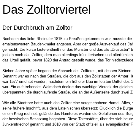
Das Zolltorviertel
Der Durchbruch am Zolltor
Nachdem das linke Rheinufer 1815 zu Preußen gekommen war, musste die N
erhaltenswerten Baudenkmäler angeben. Aber der große Ausverkauf des Jah
gemacht. Die kurze Liste enthielt nur das Münster und das als „Drusustor" 
jedoch noch das Zolltor, dem man allerdings künstlerischen und altertümlic
das Urteil gefällt, bevor 1820 der Antrag gestellt wurde, das Tor niederzuleg
Sieben Jahre später begann der Abbruch des Zolltores, mit dessen Steinen z
Benannt war es nach den Straßen, die dort aus den Zollstätten der Ämter Hü
war 1577 errichtet worden, nachdem ein früherer Bau im letzten Drittel des 1
war. Ein aufstrebendes Walmdach deckte das wuchtige Viereck der gleich
überspannten die durchlaufende Straße, die an der Außenseite durch zwei Zw
Wie alle Stadttore hatte auch das Zolltor eine vorgeschobene Hamei. Alles, 
seine frühere Inschrift, aus dem Lateinischen übersetzt: Glücklich die Bürger
einem Krieg rechnet. gelände des Hamtores wurden die Gefallenen des Bu
der hessischen Besatzung begraben. Diese Totenstätte, über der sich heute 
Junkernfriedhof genannt und 1810 von der Stadt offiziell als evangelischer Fr