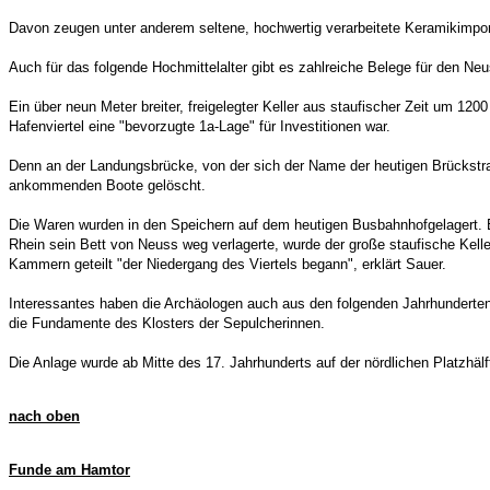
Davon zeugen unter anderem seltene, hochwertig verarbeitete Keramikimp
Auch für das folgende Hochmittelalter gibt es zahlreiche Belege für den Ne
Ein über neun Meter breiter, freigelegter Keller aus staufischer Zeit um 120
Hafenviertel eine "bevorzugte 1a-Lage" für Investitionen war.
Denn an der Landungsbrücke, von der sich der Name der heutigen Brückstra
ankommenden Boote gelöscht.
Die Waren wurden in den Speichern auf dem heutigen Busbahnhofgelagert. Er
Rhein sein Bett von Neuss weg verlagerte, wurde der große staufische Kelle
Kammern geteilt "der Niedergang des Viertels begann", erklärt Sauer.
Interessantes haben die Archäologen auch aus den folgenden Jahrhunderten
die Fundamente des Klosters der Sepulcherinnen.
Die Anlage wurde ab Mitte des 17. Jahrhunderts auf der nördlichen Platzhälft
nach oben
Funde am Hamtor