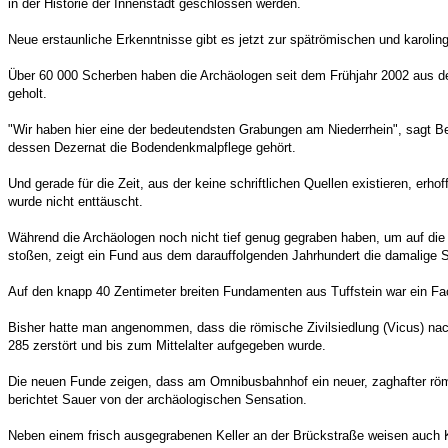
in der Historie der Innenstadt geschlossen werden.
Neue erstaunliche Erkenntnisse gibt es jetzt zur spätrömischen und karoling
Über 60 000 Scherben haben die Archäologen seit dem Frühjahr 2002 aus 
geholt.
"Wir haben hier eine der bedeutendsten Grabungen am Niederrhein", sagt Bei
dessen Dezernat die Bodendenkmalpflege gehört.
Und gerade für die Zeit, aus der keine schriftlichen Quellen existieren, erho
wurde nicht enttäuscht.
Während die Archäologen noch nicht tief genug gegraben haben, um auf die
stoßen, zeigt ein Fund aus dem darauffolgenden Jahrhundert die damalige S
Auf den knapp 40 Zentimeter breiten Fundamenten aus Tuffstein war ein F
Bisher hatte man angenommen, dass die römische Zivilsiedlung (Vicus) nac
285 zerstört und bis zum Mittelalter aufgegeben wurde.
Die neuen Funde zeigen, dass am Omnibusbahnhof ein neuer, zaghafter röm
berichtet Sauer von der archäologischen Sensation.
Neben einem frisch ausgegrabenen Keller an der Brückstraße weisen auch