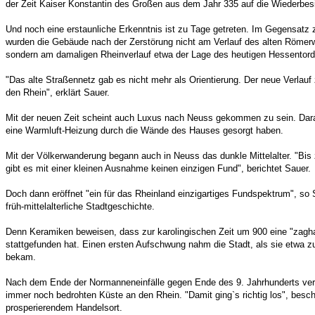
der Zeit Kaiser Konstantin des Großen aus dem Jahr 335 auf die Wiederbesi
Und noch eine erstaunliche Erkenntnis ist zu Tage getreten. Im Gegensatz 
wurden die Gebäude nach der Zerstörung nicht am Verlauf des alten Römerw
sondern am damaligen Rheinverlauf etwa der Lage des heutigen Hessentor
"Das alte Straßennetz gab es nicht mehr als Orientierung. Der neue Verlauf
den Rhein", erklärt Sauer.
Mit der neuen Zeit scheint auch Luxus nach Neuss gekommen zu sein. Darau
eine Warmluft-Heizung durch die Wände des Hauses gesorgt haben.
Mit der Völkerwanderung begann auch in Neuss das dunkle Mittelalter. "Bi
gibt es mit einer kleinen Ausnahme keinen einzigen Fund", berichtet Sauer.
Doch dann eröffnet "ein für das Rheinland einzigartiges Fundspektrum", so 
früh-mittelalterliche Stadtgeschichte.
Denn Keramiken beweisen, dass zur karolingischen Zeit um 900 eine "zagh
stattgefunden hat. Einen ersten Aufschwung nahm die Stadt, als sie etwa zu 
bekam.
Nach dem Ende der Normanneneinfälle gegen Ende des 9. Jahrhunderts verl
immer noch bedrohten Küste an den Rhein. "Damit ging`s richtig los", besch
prosperierendem Handelsort.