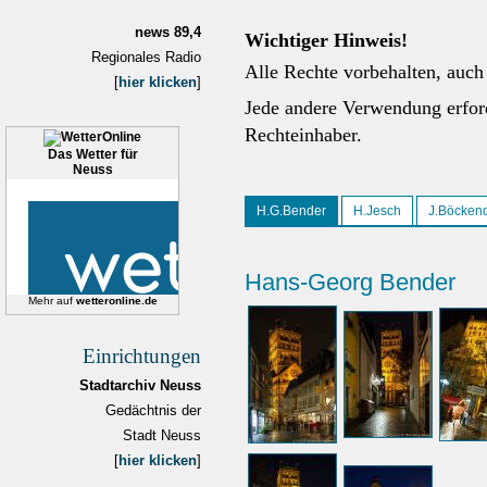
news 89,4
Wichtiger Hinweis!
Regionales Radio
Alle Rechte vorbehalten, auch
[
hier klicken
]
Jede andere Verwendung erfo
Rechteinhaber.
Das Wetter für
Neuss
H.G.Bender
H.Jesch
J.Böckend
Hans-Georg Bender
Mehr auf
wetteronline.de
Einrichtungen
Stadtarchiv Neuss
Gedächtnis der
Stadt Neuss
[
hier klicken
]