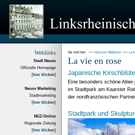
Weblinks
Sie sind hier:
>>> Neusser Bildband
>>> La M
La vie en rose
Stadt Neuss
Offizielle Homepage
Japanische Kirschblüte
[
hier klicken
]
Eine besonders schöne Allee 
Neuss Marketing
im Stadtpark am Kaarster Rat
Stadtmarketing
der nordfranzösischen Partne
[
hier klicken
]
Stadtpark und Skulptu
NGZ-Online
Regionale Zeitung
[
hier klicken
]