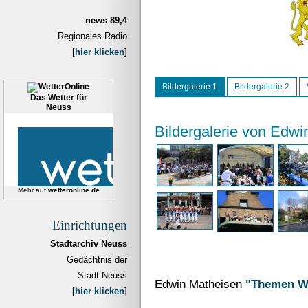
news 89,4
Regionales Radio
[
hier klicken
]
Bildergalerie 1
Bildergalerie 2
Das Wetter für
Neuss
Bildergalerie von Edwi
Mehr auf
wetteronline.de
Einrichtungen
Stadtarchiv Neuss
Gedächtnis der
Stadt Neuss
Edwin Matheisen
"Themen W
[
hier klicken
]