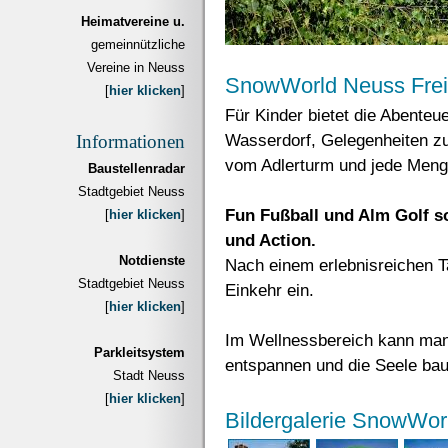
Heimatvereine u.
gemeinnützliche
Vereine in Neuss
SnowWorld Neuss Frei
[
hier klicken
]
Für Kinder bietet die Abente
Wasserdorf, Gelegenheiten zu
Informationen
vom Adlerturm und jede Meng
Baustellenradar
Stadtgebiet Neuss
Fun Fußball und Alm Golf s
[
hier klicken
]
und Action.
Notdienste
Nach einem erlebnisreichen Ta
Stadtgebiet Neuss
Einkehr ein.
[
hier klicken
]
Im Wellnessbereich kann man
Parkleitsystem
entspannen und die Seele ba
Stadt Neuss
[
hier klicken
]
Bildergalerie SnowWor