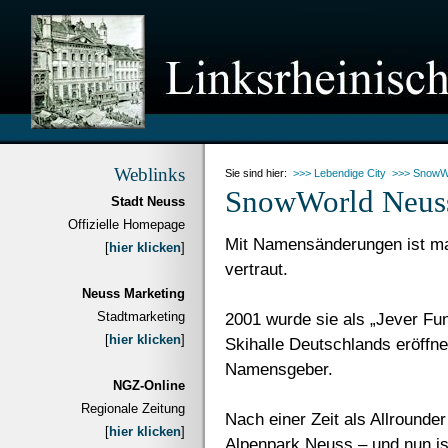
Weblinks
Sie sind hier:
>>> Lebendige City
>>> SnowW
SnowWorld Neuss
Stadt Neuss
Offizielle Homepage
Mit Namensänderungen ist man
[
hier klicken
]
vertraut.
Neuss Marketing
Stadtmarketing
2001 wurde sie als „Jever Fun
[
hier klicken
]
Skihalle Deutschlands eröffne
Namensgeber.
NGZ-Online
Regionale Zeitung
Nach einer Zeit als Allrounde
[
hier klicken
]
Alpenpark Neuss – und nun is