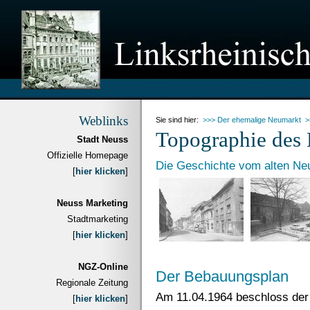
Weblinks
Sie sind hier:
>>> Der ehemalige Neumarkt
>
Topographie des 
Stadt Neuss
Offizielle Homepage
Die Geschichte vom alten Ne
[
hier klicken
]
Neuss Marketing
Stadtmarketing
[
hier klicken
]
NGZ-Online
Der Bebauungsplan
Regionale Zeitung
Am 11.04.1964 beschloss der 
[
hier klicken
]