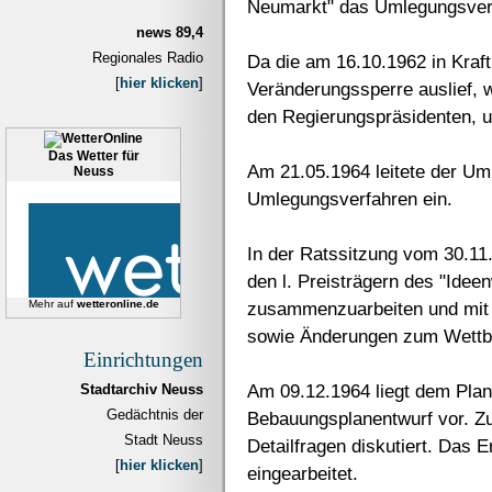
Neumarkt" das Umlegungsver
news 89,4
Regionales Radio
Da die am 16.10.1962 in Kraft
[
hier klicken
]
Veränderungssperre auslief,
den Regierungspräsidenten, u
Das Wetter für
Am 21.05.1964 leitete der U
Neuss
Umlegungsverfahren ein.
In der Ratssitzung vom 30.11.
den l. Preisträgern des "Ide
Mehr auf
wetteronline.de
zusammenzuarbeiten und mit 
sowie Änderungen zum Wettbe
Einrichtungen
Am 09.12.1964 liegt dem Pla
Stadtarchiv Neuss
Gedächtnis der
Bebauungsplanentwurf vor. Z
Stadt Neuss
Detailfragen diskutiert. Das 
[
hier klicken
]
eingearbeitet.