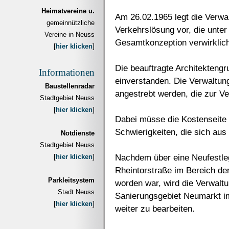
Heimatvereine u.
Am 26.02.1965 legt die Verwal
gemeinnützliche
Verkehrslösung vor, die unter
Vereine in Neuss
Gesamtkonzeption verwirklich
[
hier klicken
]
Die beauftragte Architektengr
Informationen
einverstanden. Die Verwaltun
Baustellenradar
angestrebt werden, die zur V
Stadtgebiet Neuss
[
hier klicken
]
Dabei müsse die Kostenseite 
Schwierigkeiten, die sich au
Notdienste
Stadtgebiet Neuss
Nachdem über eine Neufestleg
[
hier klicken
]
Rheintorstraße im Bereich de
Parkleitsystem
worden war, wird die Verwalt
Stadt Neuss
Sanierungsgebiet Neumarkt i
[
hier klicken
]
weiter zu bearbeiten.