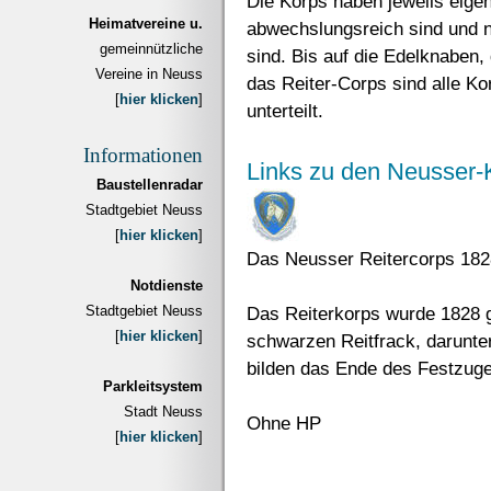
Die Korps haben jeweils eige
Heimatvereine u.
abwechslungsreich sind und n
gemeinnützliche
sind. Bis auf die Edelknaben, 
Vereine in Neuss
das Reiter-Corps sind alle Ko
[
hier klicken
]
unterteilt.
Informationen
Links zu den Neusser-
Baustellenradar
Stadtgebiet Neuss
[
hier klicken
]
Das Neusser Reitercorps 182
Notdienste
Stadtgebiet Neuss
Das Reiterkorps wurde 1828 g
[
hier klicken
]
schwarzen Reitfrack, darunte
bilden das Ende des Festzug
Parkleitsystem
Stadt Neuss
Ohne HP
[
hier klicken
]