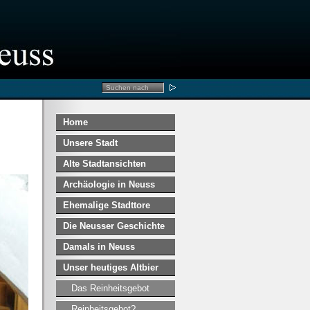
Home
Unsere Stadt
Alte Stadtansichten
Archäologie in Neuss
Ehemalige Stadttore
Die Neusser Geschichte
Damals in Neuss
Unser heutiges Altbier
Das Reinheitsgebot
Reinheitsgebot?