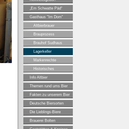
„Em Schwatte Päd“
Gasthaus "Im Dom"
Altbierbrauer
Brauprozess
Brauhof Sudhaus
Lagerkeller
Markenrechte
Historisches
Info Altbier
Themen rund ums Bier
Fakten zu unserem Bier
Deutsche Biersorten
Die Lieblings-Biere
Brauerei Bolten