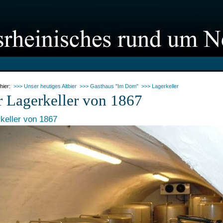
 hier:
>>> Unser heutiges Altbier
>>> Gasthaus "Im Dom"
>>> Lagerkeller
 Lagerkeller von 1867
keller von 1867