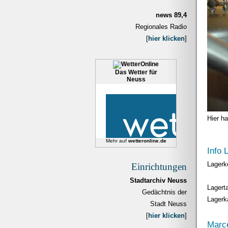
news 89,4
Regionales Radio
[
hier klicken
]
Das Wetter für
Neuss
Hier ha
Mehr auf
wetteronline.de
Info 
Lagerk
Einrichtungen
Stadtarchiv Neuss
Lagert
Gedächtnis der
Lagerk
Stadt Neuss
[
hier klicken
]
Marce