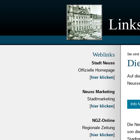
Weblinks
Sie sind
Die
Stadt Neuss
Offizielle Homepage
Auf di
[
hier klicken
]
Neusse
Neuss Marketing
Stadtmarketing
Info 
[
hier klicken
]
NGZ-Online
Die Neu
Regionale Zeitung
von di
[
hier klicken
]
Stadtg