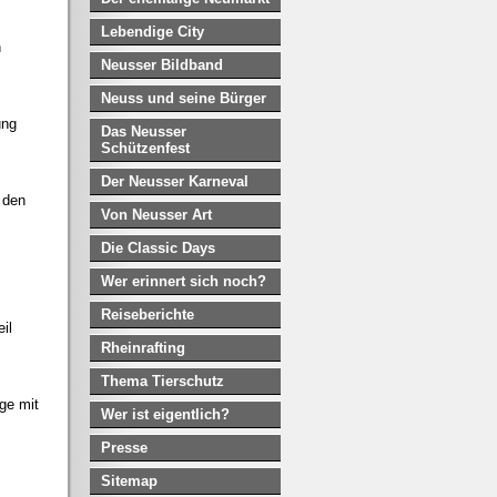
Lebendige City
n
Neusser Bildband
Neuss und seine Bürger
ung
Das Neusser
Schützenfest
Der Neusser Karneval
s den
Von Neusser Art
Die Classic Days
Wer erinnert sich noch?
Reiseberichte
il
Rheinrafting
Thema Tierschutz
ge mit
Wer ist eigentlich?
Presse
Sitemap