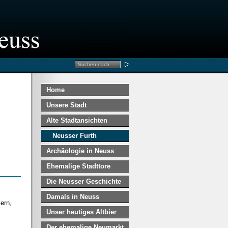
Home
Unsere Stadt
Alte Stadtansichten
Neusser Furth
Archäologie in Neuss
Ehemalige Stadttore
Die Neusser Geschichte
Damals in Neuss
ern,
Unser heutiges Altbier
Der ehemalige Neumarkt