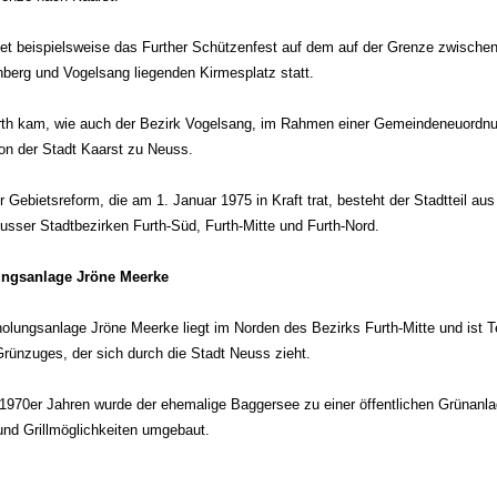
det beispielsweise das Further Schützenfest auf dem auf der Grenze zwische
berg und Vogelsang liegenden Kirmesplatz statt.
rth kam, wie auch der Bezirk Vogelsang, im Rahmen einer Gemeindeneuordn
on der Stadt Kaarst zu Neuss.
r Gebietsreform, die am 1. Januar 1975 in Kraft trat, besteht der Stadtteil au
eusser Stadtbezirken Furth-Süd, Furth-Mitte und Furth-Nord.
ungsanlage Jröne Meerke
holungsanlage Jröne Meerke liegt im Norden des Bezirks Furth-Mitte und ist Te
Grünzuges, der sich durch die Stadt Neuss zieht.
 1970er Jahren wurde der ehemalige Baggersee zu einer öffentlichen Grünanla
 und Grillmöglichkeiten umgebaut.