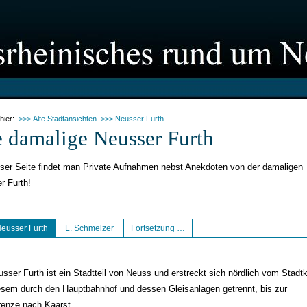
 hier:
>>> Alte Stadtansichten
>>> Neusser Furth
 damalige Neusser Furth
eser Seite findet man Private Aufnahmen nebst Anekdoten von der damaligen
r Furth!
Neusser Furth
L. Schmelzer
Fortsetzung …
sser Furth ist ein Stadtteil von Neuss und erstreckt sich nördlich vom Stadtk
esem durch den Hauptbahnhof und dessen Gleisanlagen getrennt, bis zur
renze nach Kaarst.